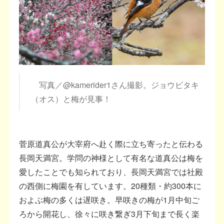
写真／@kamerider1さん撮影。ジョウビタキ
（オス）と梅が見事！
菅原道真公が大宰府へ赴く際に立ち寄ったと伝わる
長岡天満宮。学問の神様として有名な道真公は梅を
愛したことでも知られており、長岡天満宮では社殿
の西側に梅園を有しています。20種類・約300本に
およぶ梅の多くは遅咲き。早咲きの梅が1月中旬ご
ろから開花し、徐々に咲き繋ぎ3月下旬まで長く楽