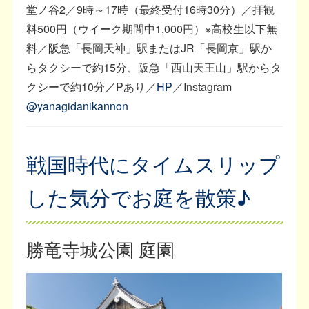
堂ノ谷2／9時～17時（最終受付16時30分）／拝観
料500円（ウイーク期間中1,000円）※高校生以下無
料／阪急「長岡天神」駅またはJR「長岡京」駅か
らタクシーで約15分、阪急「西山天王山」駅からタ
クシーで約10分／Pあり／
HP
／Instagram
@yanagidanikannon
戦国時代にタイムスリップ
した気分でお庭を散策♪
勝竜寺城公園 庭園