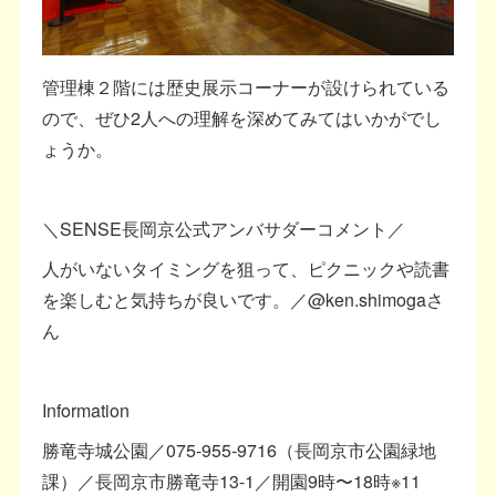
管理棟２階には歴史展示コーナーが設けられている
ので、ぜひ2人への理解を深めてみてはいかがでし
ょうか。
＼SENSE長岡京公式アンバサダーコメント／
人がいないタイミングを狙って、ピクニックや読書
を楽しむと気持ちが良いです。／@ken.shimogaさ
ん
Information
勝竜寺城公園／075-955-9716（長岡京市公園緑地
課）／長岡京市勝竜寺13-1／開園9時〜18時※11