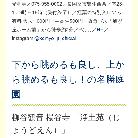
光明寺／075-955-0002／長岡京市粟生西条ノ内26-
1／9時～16時（受付終了）／紅葉の特別入山のみ
有料 大人1,000円、中高生500円／阪急バス「旭が
丘ホーム前」から徒歩約2分／Pなし／
HP
／
Instagram
@komyo_ji_official
下から眺めるも良し、上か
ら眺めるも良し！の名勝庭
園
柳谷観音 楊谷寺 「浄土苑（じ
ょうどえん）」