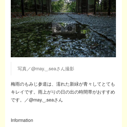
写真／@may._.seaさん撮影
梅雨のもみじ参道は、濡れた新緑が青々してとても
キレイです。雨上がりの日の出の時間帯がおすすめ
です。／@may._.seaさん
Information