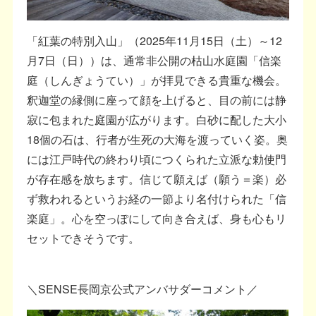
「紅葉の特別入山」（2025年11月15日（土）～12
月7日（日））は、通常非公開の枯山水庭園「信楽
庭（しんぎょうてい）」が拝見できる貴重な機会。
釈迦堂の縁側に座って顔を上げると、目の前には静
寂に包まれた庭園が広がります。白砂に配した大小
18個の石は、行者が生死の大海を渡っていく姿。奥
には江戸時代の終わり頃につくられた立派な勅使門
が存在感を放ちます。信じて願えば（願う＝楽）必
ず救われるというお経の一節より名付けられた「信
楽庭」。心を空っぽにして向き合えば、身も心もリ
セットできそうです。
＼SENSE長岡京公式アンバサダーコメント／