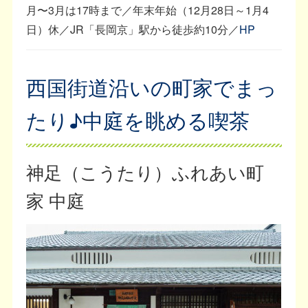
月〜3月は17時まで／年末年始（12月28日～1月4
日）休／JR「長岡京」駅から徒歩約10分／
HP
西国街道沿いの町家でまっ
たり♪中庭を眺める喫茶
神足（こうたり）ふれあい町
家 中庭