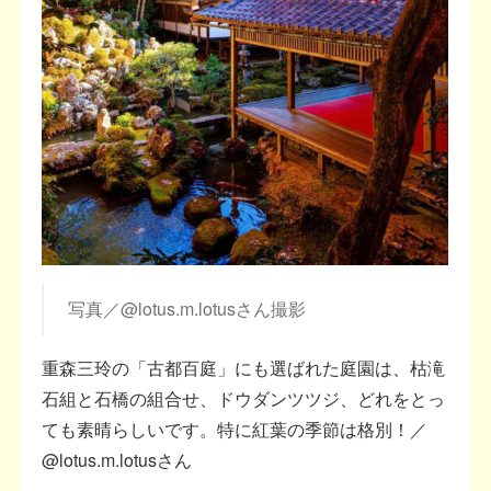
写真／@lotus.m.lotusさん撮影
重森三玲の「古都百庭」にも選ばれた庭園は、枯滝
石組と石橋の組合せ、ドウダンツツジ、どれをとっ
ても素晴らしいです。特に紅葉の季節は格別！／
@lotus.m.lotusさん