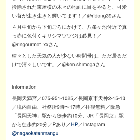
掃除された東屋横の木々の地面に目をやると、可愛
い苔が生き生きと輝いてます！／@ridong39さん
４月中旬から下旬ごろにかけて、八条ヶ池付近で真
っ赤に色付くキリシマツツジは必見！／
@ringourmet_xxさん
晴々とした天気の人が少ない時間帯は、ただ居るだ
けで清々しいです。／@ken.shimogaさん
Information
長岡天満宮／075-951-1025／長岡京市天神2-15-13
／境内自由、社務所9時〜17時／拝観無料／阪急
「長岡天神」駅から徒歩約10分、JR「長岡京」駅
から徒歩約20分／Pあり／
HP
／Instagram
@nagaokatenmangu