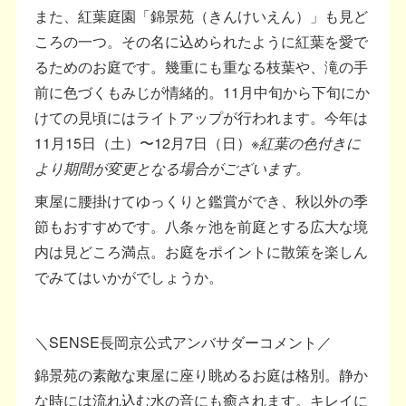
また、紅葉庭園「錦景苑（きんけいえん）」も見ど
ころの一つ。その名に込められたように紅葉を愛で
るためのお庭です。幾重にも重なる枝葉や、滝の手
前に色づくもみじが情緒的。11月中旬から下旬にか
けての見頃にはライトアップが行われます。今年は
11月15日（土）〜12月7日（日）
※紅葉の色付きに
より期間が変更となる場合がございます。
東屋に腰掛けてゆっくりと鑑賞ができ、秋以外の季
節もおすすめです。八条ヶ池を前庭とする広大な境
内は見どころ満点。お庭をポイントに散策を楽しん
でみてはいかがでしょうか。
＼SENSE長岡京公式アンバサダーコメント／
錦景苑の素敵な東屋に座り眺めるお庭は格別。静か
な時には流れ込む水の音にも癒されます。キレイに