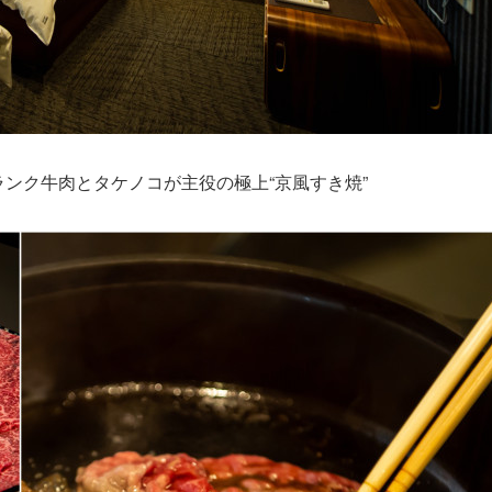
ランク牛肉とタケノコが主役の極上“京風すき焼”