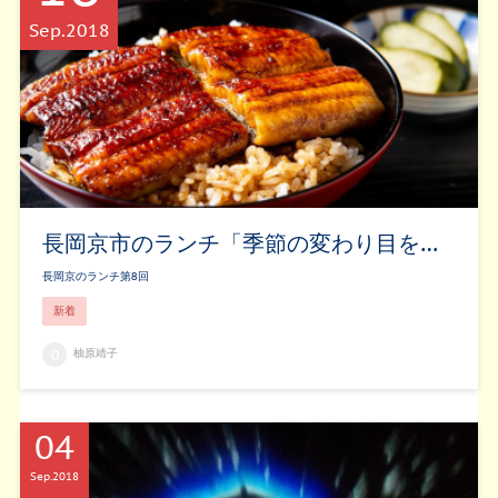
Sep
2018
長岡京市のランチ「季節の変わり目を…
長岡京のランチ第8回
新着
柚原靖子
04
Sep
2018