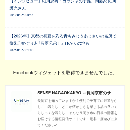
【インタビュー】細川忠興・ガラシャの子孫、陶芸家 細川
護光さん
2019.04.25 00:43
【2026年】京都の初夏を彩る青もみじ＆あじさいの名所で
御朱印めぐり♪『豊臣兄弟！』ゆかりの地も
2026.05.22 01:00
Facebookウィジェットを取得できませんでした。
SENSE NAGAOKAKYO ～長岡京市のサブサイト～
長岡京を知っていますか？便利で子育てに最適なか
しこい暮らし。どこか懐かしさを感じる品の良いく
らしっくな暮らし。そんな長岡京市の日常の情報を
お届けする情報発信サイトです！是非一度遊びに来
てください♪