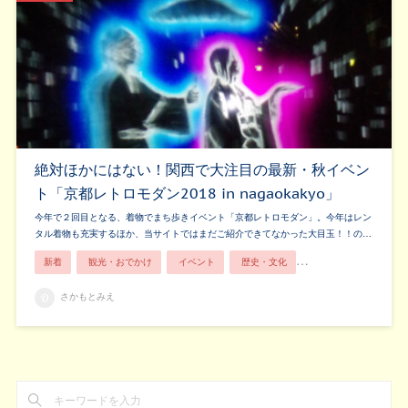
絶対ほかにはない！関西で大注目の最新・秋イベン
ト「京都レトロモダン2018 in nagaokakyo」
今年で２回目となる、着物でまち歩きイベント「京都レトロモダン」。今年はレン
タル着物も充実するほか、当サイトではまだご紹介できてなかった大目玉！！の…
新着
観光・おでかけ
イベント
歴史・文化
長岡京の人
親子
さかもとみえ