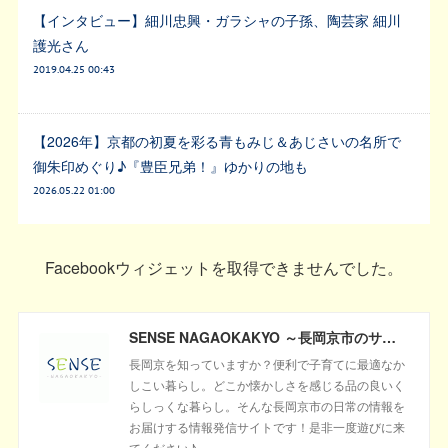
【インタビュー】細川忠興・ガラシャの子孫、陶芸家 細川
護光さん
2019.04.25 00:43
【2026年】京都の初夏を彩る青もみじ＆あじさいの名所で
御朱印めぐり♪『豊臣兄弟！』ゆかりの地も
2026.05.22 01:00
Facebookウィジェットを取得できませんでした。
SENSE NAGAOKAKYO ～長岡京市のサブサイト～
長岡京を知っていますか？便利で子育てに最適なか
しこい暮らし。どこか懐かしさを感じる品の良いく
らしっくな暮らし。そんな長岡京市の日常の情報を
お届けする情報発信サイトです！是非一度遊びに来
てください♪