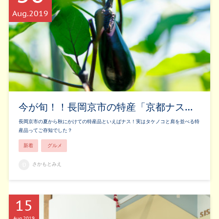
Aug
2019
今が旬！！長岡京市の特産「京都ナス…
長岡京市の夏から秋にかけての特産品といえばナス！実はタケノコと肩を並べる特
産品ってご存知でした？
新着
グルメ
さかもとみえ
15
Aug
2019