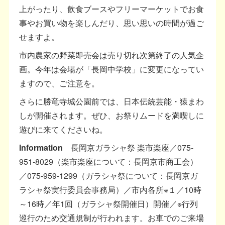
上がったり、飲食ブースやフリーマーケットでお食
事やお買い物を楽しんだり、思い思いの時間が過ご
せますよ。
市内農家の野菜即売会は売り切れ次第終了の人気企
画。今年は会場が「長岡中学校」に変更になってい
ますので、ご注意を。
さらに勝竜寺城公園前では、日本伝統芸能・猿まわ
しが開催されます。ぜひ、お祭りムードを満喫しに
遊びに来てくださいね。
Information
長岡京ガラシャ祭 楽市楽座／075-
951-8029（楽市楽座について：長岡京市商工会）
／075-959-1299（ガラシャ祭について：長岡京ガ
ラシャ祭実行委員会事務局）／市内各所※１／10時
～16時／年1回（ガラシャ祭開催日）開催／※行列
巡行のため交通規制が行われます。お車でのご来場