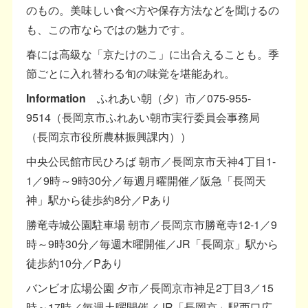
のもの。美味しい食べ方や保存方法などを聞けるの
も、この市ならではの魅力です。
春には高級な「京たけのこ」に出合えることも。季
節ごとに入れ替わる旬の味覚を堪能あれ。
Information
ふれあい朝（夕）市／075-955-
9514（長岡京市ふれあい朝市実行委員会事務局
（長岡京市役所農林振興課内））
中央公民館市民ひろば 朝市／長岡京市天神4丁目1-
1／9時～9時30分／毎週月曜開催／阪急「長岡天
神」駅から徒歩約8分／Pあり
勝竜寺城公園駐車場 朝市／長岡京市勝竜寺12-1／9
時～9時30分／毎週木曜開催／JR「長岡京」駅から
徒歩約10分／Pあり
バンビオ広場公園 夕市／長岡京市神足2丁目3／15
時～17時／毎週土曜開催／JR「長岡京」駅西口広