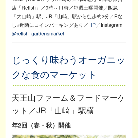
店「Relish」／9時～11時／毎週土曜開催／阪急
「大山崎」駅、JR「山崎」駅から徒歩約2分／Pな
し※近隣にコインパーキングあり／
HP
／Instagram
@relish_gardensmarket
じっくり味わうオーガニッ
クな食のマーケット
天王山ファーム＆フードマーケ
ット／JR「山崎」駅横
年2回（春・秋）開催