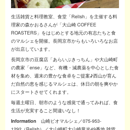
生活雑貨と料理教室、食堂「Relish」を主催する料
理家の森かおるさんが「大山崎 COFFEE
ROASTERS」をはじめとする地元の有志たちと食
のマルシェを開催。長岡京市からもいろいろなお店
が出店しています。
長岡京市の豆腐店「あらいぶきっちん」や大山崎町
の農家「ense」など、有機・減農薬を中心とした食
材を集め、週末の豊かな食卓をご提案♪西山が育ん
だ自然の恵を感じるマルシェは、休日の朝を爽やか
にスタートさせてくれます。
毎週土曜日、朝市のような感覚で通ってみれば、食
生活が充実すること間違いなし！
Information
山崎ビオマルシェ／075-953-
1292（Relish）／大山崎町大山崎竜光49番地 雑貨