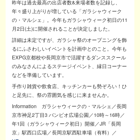
昨年は過去最高の出店者数&来場者数を記録し、
年々盛り上がりが増している「ガラシャウィーク
の・マルシェ」。今年もガラシャウィーク初日の11
月2日(土)に開催されることが決定しました。
詳細は未定ですが、ガラシャ祭のオープニングを飾
るにふさわしいイベントを計画中とのこと。今年も
EXPG京都校や長岡京市で活躍するダンススクール
のみなさんによるステージイベント、縁日コーナー
などを準備しています。
手作り雑貨や飲食店、キッチンカーも勢ぞろい！ひ
と足先に、祭の雰囲気を感じに来ませんか。
Information ガラシャウィークの・マルシェ／長岡
京市神足2丁目3 バンビオ広場公園／10時～16時／
年1回（ガラシャウィーク初日）開催／JR「長岡
京」駅西口広場／長岡京駅西駐車場（有料）／