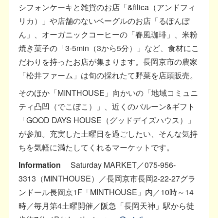
シフォンケーキと雑貨のお店「&filica（アンドフィ
リカ）」や店舗のないベーグルのお店「るぽんぽ
ん」、オーガニックコーヒーの「春風珈琲」、米粉
焼き菓子の「3-5min（3から5分）」など、食材にこ
だわりを持ったお店が集まります。長岡京市の農家
「松井ファーム」は旬の採れたて野菜を店頭販売。
そのほか「MINTHOUSE」向かいの「地域コミュニ
ティ凸凹（でこぼこ）」、近くのバルーン&ギフト
「GOOD DAYS HOUSE（グッドデイズハウス）」
が参加。充実した土曜日を過ごしたい、そんな気持
ちを気軽に満たしてくれるマーケットです。
Information
Saturday MARKET／075-956-
3313（MINTHOUSE）／長岡京市長岡2-22-27グラ
ンドール長岡京1F「MINTHOUSE」内／10時～14
時／毎月第4土曜開催／阪急「長岡天神」駅から徒