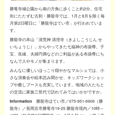
勝竜寺城公園から南の方角に歩くこと約2分。住宅
街にたたずむ古刹・勝龍寺では、1月と8月を除く毎
月第2日曜日に「勝龍寺ほてい市」が行われていま
す。
勝龍寺の本山「清荒神 清澄寺（きよしこうじん せ
いちょうじ）」からやってきた七福神の布袋尊。子
宝、良縁、夫婦円満などのご利益がある布袋尊にち
なんで人やモノが集まります。
みんなに優しいほっこり穏やかなマルシェでは、小
さな演奏会や絵本読み聞かせ、キッズワークショッ
プや癒しブースも充実しています。地域の人たちと
の交流に家族三世代で訪れてみてはいかがですか。
Information
勝龍寺ほてい市／075-951-6906（勝
龍寺）／長岡京市勝竜寺19-25 勝龍寺境内／10時～