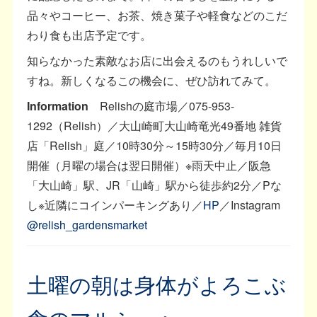
品々やコーヒー、お茶、焼き菓子や軽食などのこだ
わり食も出店予定です。
知らなかった素敵なお店に出会えるのもうれしいで
すね。新しくなるこの機会に、ぜひ訪れてみて。
Information
Relishの庭市場／075-953-
1292（Relish）／大山崎町大山崎竜光49番地 雑貨
店「Relish」庭／10時30分～15時30分／毎月10日
開催（月曜の場合は翌日開催）※雨天中止／阪急
「大山崎」駅、JR「山崎」駅から徒歩約2分／Pな
し※近隣にコインパーキングあり／
HP
／Instagram
@relish_gardensmarket
土曜の朝は身体がよろこぶ