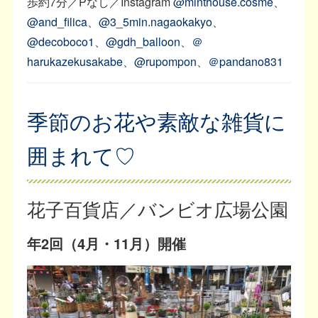
歩約7分／Pなし／Instagram
@minthouse.cosme
、
@and_filica
、
@3_5min.nagaokakyo
、
@decoboco1
、
@gdh_balloon
、
＠
harukazekusakabe
、
@rupompon
、
＠pandano831
季節のお花や素敵な雑貨に
囲まれて♡
花子百貨店／バンビオ広場公園
年2回（4月・11月）開催