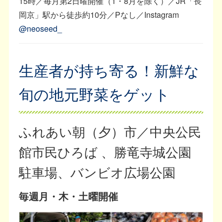
15時／毎月第2日曜開催（1・8月を除く）／JR「長
岡京」駅から徒歩約10分／Pなし／Instagram
@neoseed_
生産者が持ち寄る！新鮮な
旬の地元野菜をゲット
ふれあい朝（夕）市／中央公民
館市民ひろば 、勝竜寺城公園
駐車場、バンビオ広場公園
毎週月・木・土曜開催