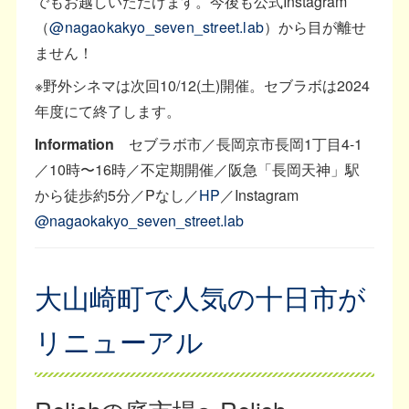
でもお越しいただけます。今後も公式Instagram
（
@nagaokakyo_seven_street.lab
）から目が離せ
ません！
※野外シネマは次回10/12(土)開催。セブラボは2024
年度にて終了します。
Information
セブラボ市／長岡京市長岡1丁目4-1
／10時〜16時／不定期開催／阪急「長岡天神」駅
から徒歩約5分／Pなし／
HP
／Instagram
@nagaokakyo_seven_street.lab
大山崎町で人気の十日市が
リニューアル