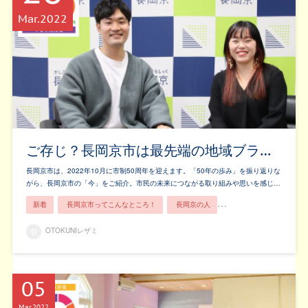
Mar
2022
ご存じ？長岡京市は最先端の地域ブラ…
長岡京市は、2022年10月に市制50周年を迎えます。「50年の歩み」を振り返りな
がら、長岡京市の「今」をご紹介。市民の未来につながる取り組みや思いを感じ…
新着
長岡京市ってこんなところ！
長岡京の人
市民ライター
OTOKUNIレザミ
05
Mar
2022