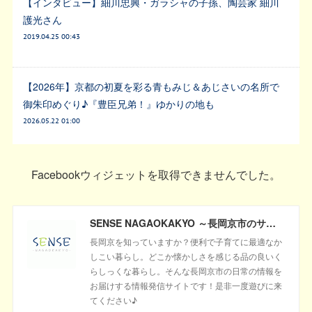
【インタビュー】細川忠興・ガラシャの子孫、陶芸家 細川
護光さん
2019.04.25 00:43
【2026年】京都の初夏を彩る青もみじ＆あじさいの名所で
御朱印めぐり♪『豊臣兄弟！』ゆかりの地も
2026.05.22 01:00
Facebookウィジェットを取得できませんでした。
SENSE NAGAOKAKYO ～長岡京市のサブサイト～
長岡京を知っていますか？便利で子育てに最適なか
しこい暮らし。どこか懐かしさを感じる品の良いく
らしっくな暮らし。そんな長岡京市の日常の情報を
お届けする情報発信サイトです！是非一度遊びに来
てください♪