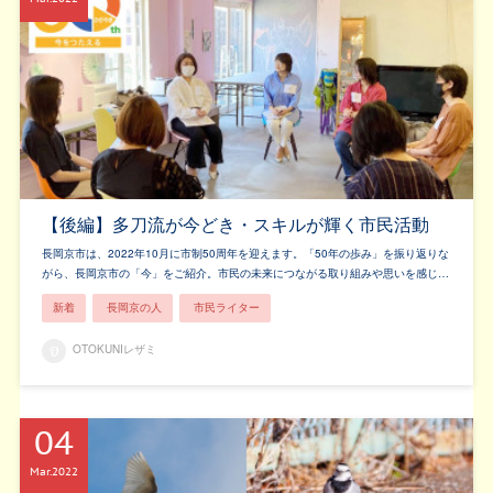
【後編】多刀流が今どき・スキルが輝く市民活動
長岡京市は、2022年10月に市制50周年を迎えます。「50年の歩み」を振り返りな
がら、長岡京市の「今」をご紹介。市民の未来につながる取り組みや思いを感じ…
新着
長岡京の人
市民ライター
OTOKUNIレザミ
04
Mar
2022