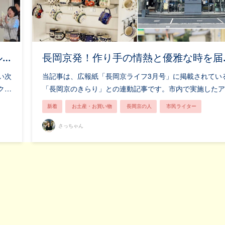
ル…
長岡京発！作り手の情熱と優雅な時を届
い次
当記事は、広報紙「長岡京ライフ3月号」に掲載されてい
ク…
「長岡京のきらり」との連動記事です。市内で実施したア
長岡京の人
親子で楽しむ
新着
お土産・お買い物
長岡京の人
市民ライター
さっちゃん