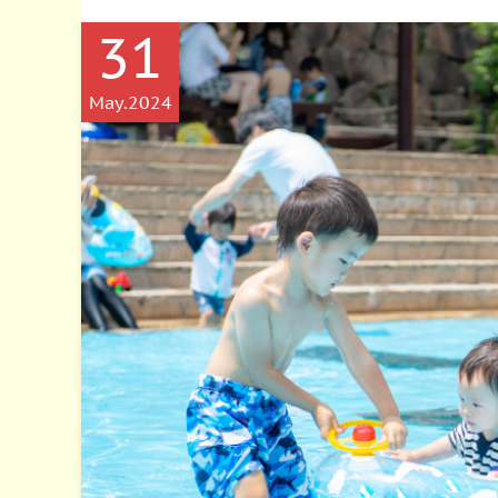
31
May
2024