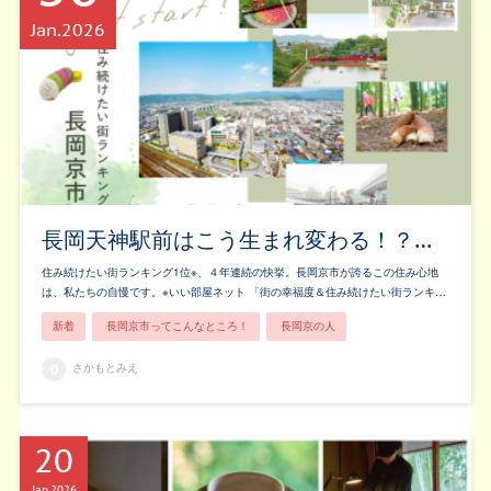
Jan
2026
長岡天神駅前はこう生まれ変わる！？…
住み続けたい街ランキング1位※、４年連続の快挙。長岡京市が誇るこの住み心地
は、私たちの自慢です。※いい部屋ネット 「街の幸福度＆住み続けたい街ランキ…
新着
長岡京市ってこんなところ！
長岡京の人
さかもとみえ
20
Jan
2026