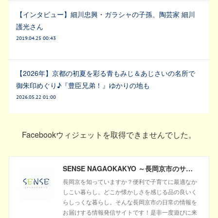
【インタビュー】細川忠興・ガラシャの子孫、陶芸家 細川
護光さん
2019.04.25 00:43
【2026年】京都の初夏を彩る青もみじ＆あじさいの名所で
御朱印めぐり♪『豊臣兄弟！』ゆかりの地も
2026.05.22 01:00
Facebookウィジェットを取得できませんでした。
SENSE NAGAOKAKYO ～長岡京市のサブサイト～
長岡京を知っていますか？便利で子育てに最適なか
しこい暮らし。どこか懐かしさを感じる品の良いく
らしっくな暮らし。そんな長岡京市の日常の情報を
お届けする情報発信サイトです！是非一度遊びに来