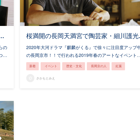
…
桜満開の長岡天満宮で陶芸家・細川護光
らの
2020年大河ドラマ『麒麟がくる』で徐々に注目度アップ
つ…
の長岡京市！！で行われる2019年春のアートなイベント
新着
イベント
歴史・文化
長岡京の人
紅葉
さかもとみえ