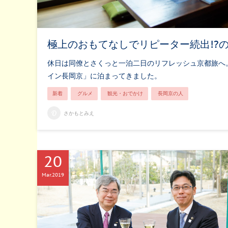
極上のおもてなしでリピーター続出!?
休日は同僚とさくっと一泊二日のリフレッシュ京都旅へ
イン長岡京」に泊まってきました。
新着
グルメ
観光・おでかけ
長岡京の人
さかもとみえ
20
Mar
2019