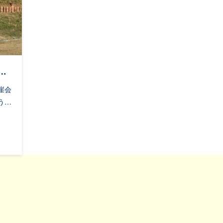
…
崖会
う…