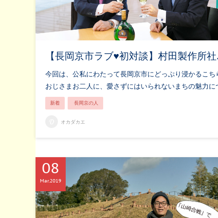
【長岡京市ラブ♥初対談】村田製作所社
今回は、公私にわたって長岡京市にどっぷり浸かるこち
おじさまお二人に、愛さずにはいられないまちの魅力に
新着
長岡京の人
オカダカエ
08
Mar
2019