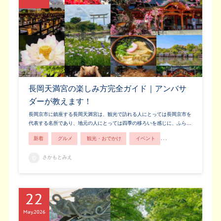
長岡天満宮の楽しみ方完全ガイド｜アンバサ
ダーが教えます！
長岡京市に鎮座する長岡天満宮は、観光で訪れる人にとっては長岡京市を
代表する名所であり、地元の人にとっては四季の移ろいを感じに、ふら…
新着
グルメ
観光・おでかけ
イベント
歴史・文化
お土
さかもとみえ
22
May
2026