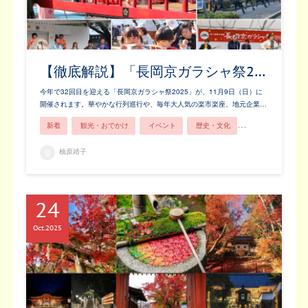
【徹底解説】「長岡京ガラシャ祭2…
今年で32回目を迎える「長岡京ガラシャ祭2025」が、11月9日（日）に
開催されます。華やかな行列巡行や、毎年大人気の楽市楽座、地元企業…
新着
観光・おでかけ
イベント
歴史・文化
長岡京市ってこん
柚原靖子
24
Oct
2025