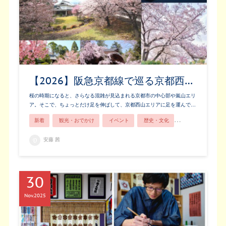
【2026】阪急京都線で巡る京都西…
桜の時期になると、さらなる混雑が見込まれる京都市の中心部や嵐山エリ
ア。そこで、ちょっとだけ足を伸ばして、京都西山エリアに足を運んで…
新着
観光・おでかけ
イベント
歴史・文化
長岡京市ってこん
安藤 茜
30
Nov
2025