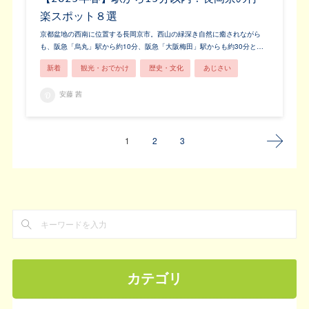
楽スポット８選
京都盆地の西南に位置する長岡京市。西山の緑深き自然に癒されながら
も、阪急「烏丸」駅から約10分、阪急「大阪梅田」駅からも約30分と…
新着
観光・おでかけ
歴史・文化
あじさい
安藤 茜
1
2
3
カテゴリ