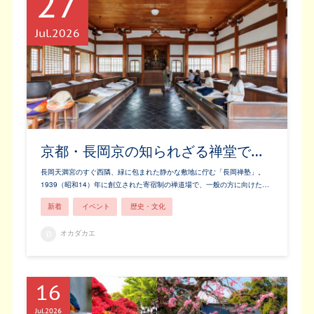
27
Jul
2026
京都・長岡京の知られざる禅堂で…
長岡天満宮のすぐ西隣、緑に包まれた静かな敷地に佇む「長岡禅塾」。
1939（昭和14）年に創立された寄宿制の禅道場で、一般の方に向けた…
新着
イベント
歴史・文化
オカダカエ
16
Jul
2026