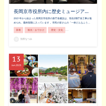
長岡京市役所内に歴史ミュージア…
2021年から始まった長岡京市役所の新庁舎建設は、現在2期庁舎工事が進
められ、最終段階に入っています 。市民の皆さんの「一体どんなふう…
新着
観光・おでかけ
歴史・文化
長岡京市ってこんなところ！
別所なつみ
13
Jun
2025