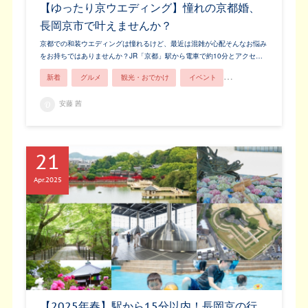
【ゆったり京ウエディング】憧れの京都婚、
長岡京市で叶えませんか？
京都での和装ウエディングは憧れるけど、最近は混雑が心配そんなお悩み
をお持ちではありませんか？JR「京都」駅から電車で約10分とアクセ…
新着
グルメ
観光・おでかけ
イベント
歴史・文化
安藤 茜
21
Apr
2025
【2025年春】駅から15分以内！長岡京の行