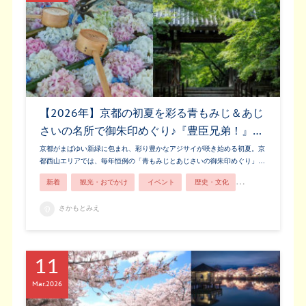
【2026年】京都の初夏を彩る青もみじ＆あじ
さいの名所で御朱印めぐり♪『豊臣兄弟！』…
京都がまばゆい新緑に包まれ、彩り豊かなアジサイが咲き始める初夏。京
都西山エリアでは、毎年恒例の「青もみじとあじさいの御朱印めぐり」…
新着
観光・おでかけ
イベント
歴史・文化
あじさい
さかもとみえ
11
Mar
2026