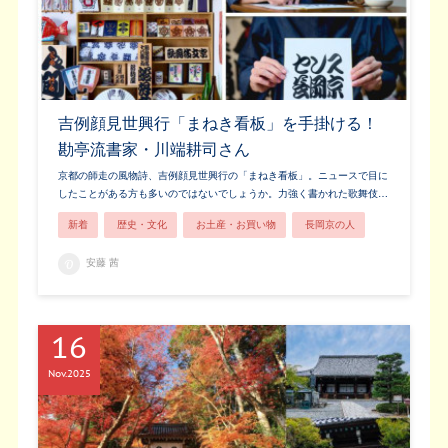
吉例顔見世興行「まねき看板」を手掛ける！
勘亭流書家・川端耕司さん
京都の師走の風物詩、吉例顔見世興行の「まねき看板」。ニュースで目に
したことがある方も多いのではないでしょうか。力強く書かれた歌舞伎…
新着
歴史・文化
お土産・お買い物
長岡京の人
安藤 茜
16
Nov
2025