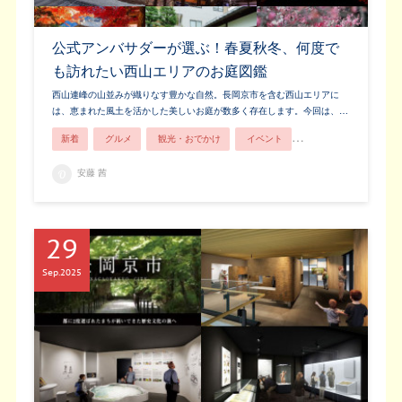
公式アンバサダーが選ぶ！春夏秋冬、何度で
も訪れたい西山エリアのお庭図鑑
西山連峰の山並みが織りなす豊かな自然。長岡京市を含む西山エリアに
は、恵まれた風土を活かした美しいお庭が数多く存在します。今回は、…
新着
グルメ
観光・おでかけ
イベント
歴史・文化
安藤 茜
29
Sep
2025