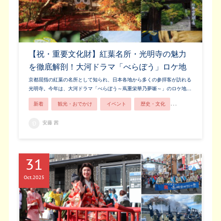
【祝・重要文化財】紅葉名所・光明寺の魅力
を徹底解剖！大河ドラマ「べらぼう」ロケ地
京都屈指の紅葉の名所として知られ、日本各地から多くの参拝客が訪れる
光明寺。今年は、大河ドラマ「べらぼう～蔦重栄華乃夢噺～」のロケ地…
新着
観光・おでかけ
イベント
歴史・文化
紅葉
安藤 茜
31
Oct
2025