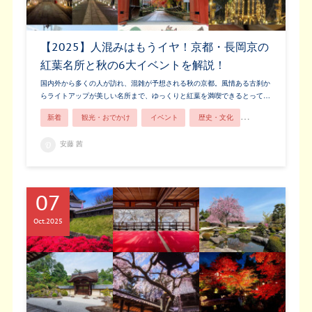
【2025】人混みはもうイヤ！京都・長岡京の
紅葉名所と秋の6大イベントを解説！
国内外から多くの人が訪れ、混雑が予想される秋の京都。風情ある古刹か
らライトアップが美しい名所まで、ゆっくりと紅葉を満喫できるとって…
新着
観光・おでかけ
イベント
歴史・文化
紅葉
安藤 茜
07
Oct
2025