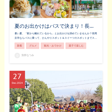
夏のお出かけはバスで決まり！長…
暑い夏、「駅から離れているから」とお出かけを諦めていませんか？長岡
京市ならバスに乗って、ひんやりスポット＆スイーツのスポットまでス…
新着
グルメ
観光・おでかけ
親子で楽しむ
別所なつみ
27
Dec
2024