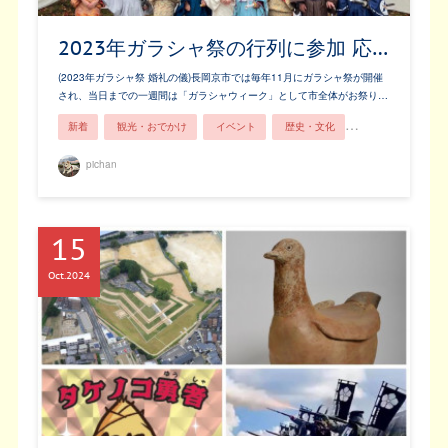
2023年ガラシャ祭の行列に参加 応…
(2023年ガラシャ祭 婚礼の儀)長岡京市では毎年11月にガラシャ祭が開催
され、当日までの一週間は「ガラシャウィーク」として市全体がお祭り…
新着
観光・おでかけ
イベント
歴史・文化
親子で楽しむ
pichan
15
Oct
2024