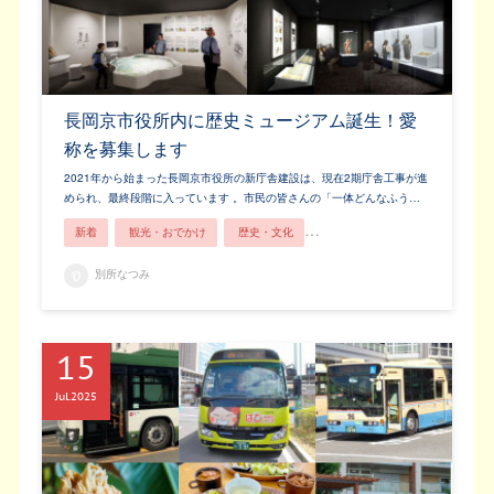
長岡京市役所内に歴史ミュージアム誕生！愛
称を募集します
2021年から始まった長岡京市役所の新庁舎建設は、現在2期庁舎工事が進
められ、最終段階に入っています 。市民の皆さんの「一体どんなふう…
新着
観光・おでかけ
歴史・文化
長岡京市ってこんなところ！
別所なつみ
15
Jul
2025