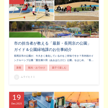
市の担当者が教える「最新・長岡京の公園」
ガイド＆公園緑地課のお仕事紹介
長岡京市の公園が、今大きく進化しているのをご存知ですか？市内初のイ
ンクルーシブ公園「粟生畑ケ田（あおはたけだ）公園」をはじめ、「長…
新着
観光・おでかけ
親子で楽しむ
ムライヒトミ
19
Dec
2025