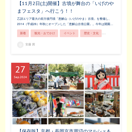
【11月2日(土)開催】古墳が舞台の「いげのや
まフェスタ」へ行こう！！
乙訓エリア最大の前方後円墳「恵解山（いげのやま）古墳」を整備し、
2014（平成26）年秋にオープンした「恵解山古墳公園」。今年は開園…
新着
観光・おでかけ
イベント
歴史・文化
親子で楽しむ
安藤 茜
27
Sep
2024
【保存版】京都・長岡京市周辺のマルシェ&