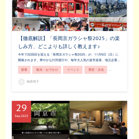
【徹底解説】「長岡京ガラシャ祭2025」の楽
しみ方、どこよりも詳しく教えます♪
今年で32回目を迎える「長岡京ガラシャ祭2025」が、11月9日（日）に
開催されます。華やかな行列巡行や、毎年大人気の楽市楽座、地元企業…
新着
観光・おでかけ
イベント
歴史・文化
長岡京市ってこん
柚原靖子
29
Sep
2025