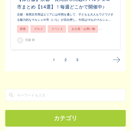
市まとめ【14選】！毎週どこかで開催中♪
京都・長岡京市周辺エリアには年間を通して、子どもも大人もワクワクす
る魅力的なマルシェや市（いち）が目白押し。今回は14ものマルシェ…
新着
グルメ
イベント
お土産・お買い物
親子で楽しむ
安藤 茜
1
2
3
カテゴリ