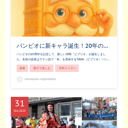
バンビオに新キャラ誕生！20年の…
バンビオの20周年を記念して、新しい仲間「ビブリオ」が誕生しまし
た。名前の由来はラテン語で「本」を意味する“biblio（ビブリオ）”バン…
新着
親子で楽しむ
市民ライター
mamapass.nagaokakyo
31
Oct
2025