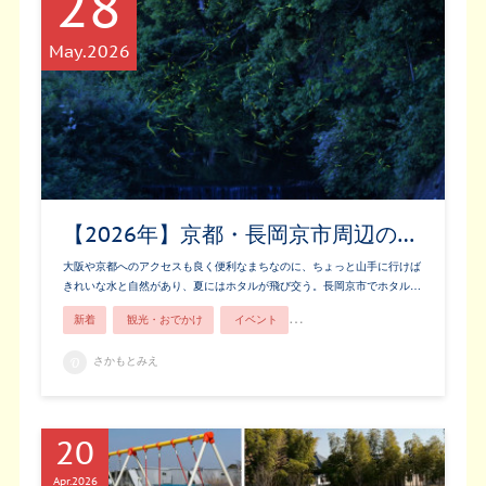
28
May
2026
【2026年】京都・長岡京市周辺の…
大阪や京都へのアクセスも良く便利なまちなのに、ちょっと山手に行けば
きれいな水と自然があり、夏にはホタルが飛び交う。長岡京市でホタル…
新着
観光・おでかけ
イベント
長岡京市ってこんなところ！
さかもとみえ
20
Apr
2026