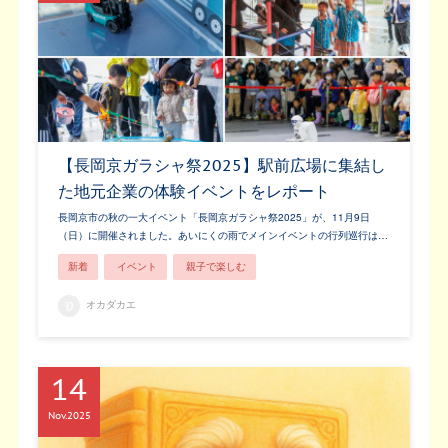
【長岡京ガラシャ祭2025】駅前広場に集結し
た地元企業の体験イベントをレポート
長岡京市の秋の一大イベント「長岡京ガラシャ祭2025」が、11月9日
（日）に開催されました。あいにくの雨でメインイベントの行列巡行は…
新着
イベント
親子で楽しむ
オカダカエ
14
Nov
2025