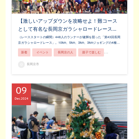
【激しいアップダウンを攻略せよ！難コース
として有名な長岡京ガラシャロードレース…
（レーススタートの瞬間）448人のランナーが健脚を競った「第43回長岡
京ガラシャロードレース」。10km、5km、3km、3kmジョギングの4種…
新着
イベント
長岡京の人
親子で楽しむ
市民ライター
長岡京市
09
Dec
2024